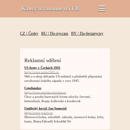
Кансультаванне па ГВ
CZ |
Česky
RU |
По-русски
BY |
Па-беларуску
Reklamní sdělení
US Army v Čechách 1945
https://www.webo1945.cz
Web a e-shop sběratele US militarií a předmětů připomíná
osvobození českého západu v roce 1945.
Cepelsnakes
https://www.uzovka-cervena.cz
Chov a prodej barevných forem užovky červené ,
heterodonů, Krajty královské a korálovek
Umělecký kovář Jan Semerád
https://www.js-kov.cz
Motorová brána, schodiště, zahrady, motorové brány, krby,
lustry, BrányZábradlí Schodiště Dv