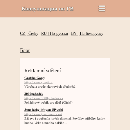
Консультации по ГВ
CZ |
Česky
RU |
По-русски
BY |
Па-беларуску
Блог
Reklamní sdělení
Grafika Gongi
https://www.gongi.cz
Výroba a prodej dárkových předmětů
3000pohadek
https://www.3000pohadek.cz
Pohádkový webík pro děti! (Click!)
Jsme lásky-lift you UP web!
https://www.jinedimenze.net
Zábava i poučení z jiných dimenzí. Povídky, příběhy, knihy,
hudba, láska a mnoho dalšího...